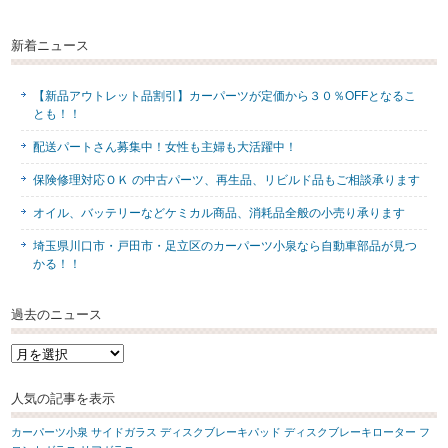
新着ニュース
【新品アウトレット品割引】カーパーツが定価から３０％OFFとなるこ
とも！！
配送パートさん募集中！女性も主婦も大活躍中！
保険修理対応ＯＫ の中古パーツ、再生品、リビルド品もご相談承ります
オイル、バッテリーなどケミカル商品、消耗品全般の小売り承ります
埼玉県川口市・戸田市・足立区のカーパーツ小泉なら自動車部品が見つ
かる！！
過去のニュース
過
去
の
人気の記事を表示
ニ
ュ
カーパーツ小泉
サイドガラス
ディスクブレーキパッド
ディスクブレーキローター
フ
ー