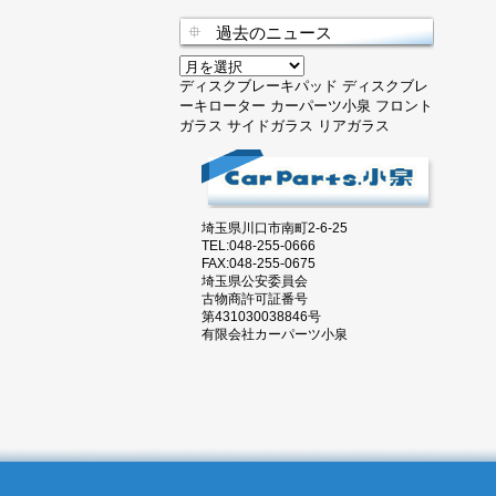
過去のニュース
過
去
ディスクブレーキパッド
ディスクブレ
の
ーキローター
カーパーツ小泉
フロント
ニ
ガラス
サイドガラス
リアガラス
ュ
ー
ス
埼玉県川口市南町2-6-25
TEL:048-255-0666
FAX:048-255-0675
埼玉県公安委員会
古物商許可証番号
第431030038846号
有限会社カーパーツ小泉